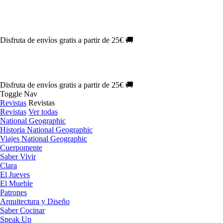
Oferta Exclusiva:
10% en la colección Barbie al suscribirte.
¡Suscríbe
NOVEDAD
| Novelas Eternas al
50%
de descuento.
¡Suscríbete hoy!
NOVEDAD
| Sherlock Holmes al
50%
de descuento.
¡Suscríbete y di
NOVEDAD
| Colección Japón al
44%
de descuento.
¡Suscríbete ya!
Disfruta de envíos gratis a partir de 25€ 🚚
Oferta Exclusiva:
10% en la colección Barbie al suscribirte.
¡Suscríbe
NOVEDAD
| Novelas Eternas al
50%
de descuento.
¡Suscríbete hoy!
NOVEDAD
| Sherlock Holmes al
50%
de descuento.
¡Suscríbete y di
NOVEDAD
| Colección Japón al
44%
de descuento.
¡Suscríbete ya!
Disfruta de envíos gratis a partir de 25€ 🚚
Toggle Nav
Revistas
Revistas
Revistas
Ver todas
National Geographic
Historia National Geographic
Viajes National Geographic
Cuerpomente
Saber Vivir
Clara
El Jueves
El Mueble
Patrones
Arquitectura y Diseño
Saber Cocinar
Speak Up