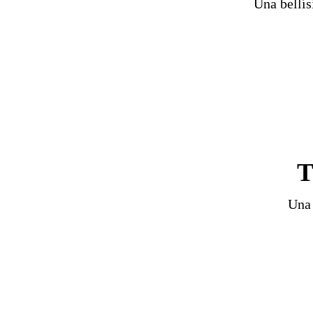
Una bellís
T
Una 