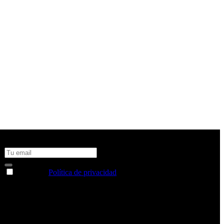
No te pierdas todas nuestras novedades y ofertas en tu email y
consigue un 10% de descuento en tu próxima compra
Acepto la
Política de privacidad
y deseo recibir información
sobre los productos y servicios de la Comunidad RBA
Estás navegando en un sitio web seguro