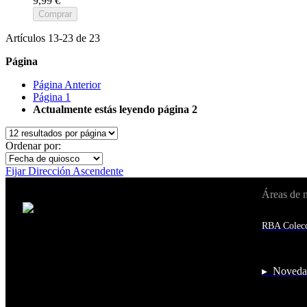
9,99 €
Comprar
Artículos
13
-
23
de
23
Página
Página
Anterior
Página
1
Actualmente estás leyendo página
2
Ordenar por:
Fijar Dirección Ascendente
Áreas de 
Cambiar de país:
Estados Unidos
RBA Colecc
Afganistán
Albania
Alemania
Andorra
▸ Noveda
Angola
Anguila
Antigua y Barbuda