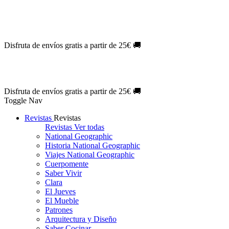
Oferta Exclusiva:
10% en la colección Barbie al suscribirte.
¡Suscríb
NOVEDAD
| Novelas Eternas al
50%
de descuento.
¡Suscríbete hoy
NOVEDAD
| Sherlock Holmes al
50%
de descuento.
¡Suscríbete y d
NOVEDAD
| Colección Japón al
44%
de descuento.
¡Suscríbete ya!
Disfruta de envíos gratis a partir de 25€ 🚚
Oferta Exclusiva:
10% en la colección Barbie al suscribirte.
¡Suscríb
NOVEDAD
| Novelas Eternas al
50%
de descuento.
¡Suscríbete hoy
NOVEDAD
| Sherlock Holmes al
50%
de descuento.
¡Suscríbete y d
NOVEDAD
| Colección Japón al
44%
de descuento.
¡Suscríbete ya!
Disfruta de envíos gratis a partir de 25€ 🚚
Toggle Nav
Revistas
Revistas
Revistas
Ver todas
National Geographic
Historia National Geographic
Viajes National Geographic
Cuerpomente
Saber Vivir
Clara
El Jueves
El Mueble
Patrones
Arquitectura y Diseño
Saber Cocinar