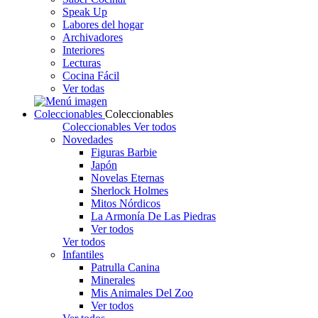
Speak Up
Labores del hogar
Archivadores
Interiores
Lecturas
Cocina Fácil
Ver todas
Coleccionables
Coleccionables
Coleccionables
Ver todos
Novedades
Figuras Barbie
Japón
Novelas Eternas
Sherlock Holmes
Mitos Nórdicos
La Armonía De Las Piedras
Ver todos
Ver todos
Infantiles
Patrulla Canina
Minerales
Mis Animales Del Zoo
Ver todos