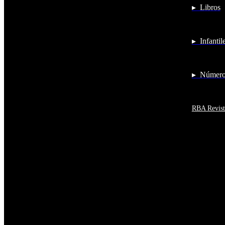
▸ Libros
Antártida
Arabia Saudí
Argelia
Argentina
▸ Infantil
Armenia
Aruba
Australia
Austria
▸ Números
Azerbaiyán
Bahamas
Bangladés
Barbados
RBA Revist
Baréin
Belice
Benín
Bermudas
Bielorrusia
Bolivia
Bosnia y Herzegovina
Botsuana
Brasil
Brunéi
Bulgaria
Burkina Faso
Burundi