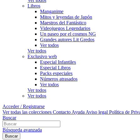
Ver todos
Libros
Manganime
Mitos y leyendas de Japón
Maestros del Fantástico
Videojuegos Legendarios
Un paseo por el cosmos NG
Grandes autores Lit Gredos
Ver todos
Ver todos
Exclusivo web
Especial Infantiles
Especial Libros
Packs especiales
Números atrasados
Ver todos
Ver todos
Ver todos
Acceder / Registrarse
Ver todas las colecciones
Contacto
Ayuda
Aviso legal
Política de Pri
Buscar
Búsqueda avanzada
Buscar