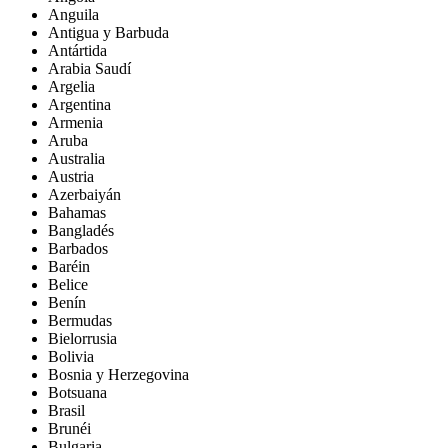
Anguila
Antigua y Barbuda
Antártida
Arabia Saudí
Argelia
Argentina
Armenia
Aruba
Australia
Austria
Azerbaiyán
Bahamas
Bangladés
Barbados
Baréin
Belice
Benín
Bermudas
Bielorrusia
Bolivia
Bosnia y Herzegovina
Botsuana
Brasil
Brunéi
Bulgaria