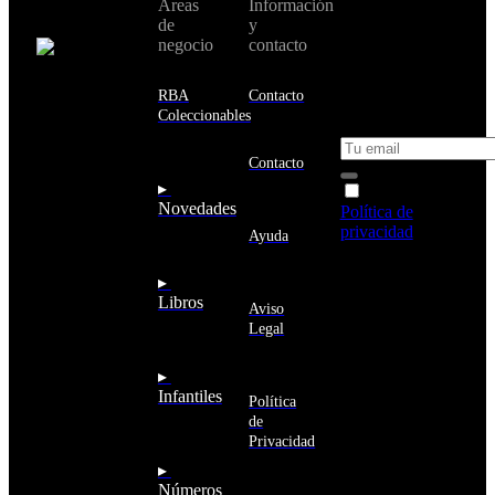
Áreas
Información
Cambiar de
todas nuestras
de
y
país:
novedades y
negocio
contacto
ofertas en tu
email y consigue
Estados
un 10% de
RBA
Contacto
Unidos
descuento en tu
Coleccionables
próxima compra
Afganistán
Albania
Contacto
Alemania
▸
Acepto la
Andorra
Novedades
Política de
Angola
privacidad
y
Ayuda
Anguila
deseo recibir
Antigua
información
▸
y
sobre los
Libros
Barbuda
Aviso
productos y
Antártida
Legal
servicios de la
Arabia
Comunidad
Saudí
RBA
▸
Argelia
Estás navegando
Infantiles
Argentina
Política
en un sitio web
Armenia
de
seguro
Aruba
Privacidad
Australia
▸
Austria
Números