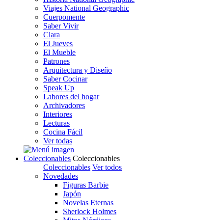
Viajes National Geographic
Cuerpomente
Saber Vivir
Clara
El Jueves
El Mueble
Patrones
Arquitectura y Diseño
Saber Cocinar
Speak Up
Labores del hogar
Archivadores
Interiores
Lecturas
Cocina Fácil
Ver todas
Coleccionables
Coleccionables
Coleccionables
Ver todos
Novedades
Figuras Barbie
Japón
Novelas Eternas
Sherlock Holmes