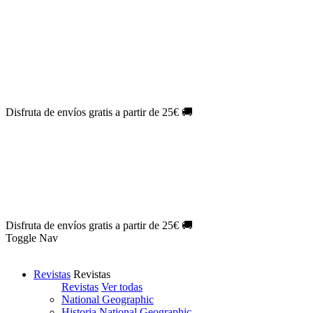
Oferta Exclusiva:
10% en la colección Barbie al suscribirte.
¡Suscríbete hoy!
NOVEDAD
| Novelas Eternas al
50%
de descuento.
¡Suscríbete
hoy!
NOVEDAD
| Sherlock Holmes al
50%
de descuento.
¡Suscríbete y
disfruta!
NOVEDAD
| Colección Japón al
44%
de descuento.
¡Suscríbete
ya!
Disfruta de envíos gratis a partir de 25€ 🚚
Oferta Exclusiva:
10% en la colección Barbie al suscribirte.
¡Suscríbete hoy!
NOVEDAD
| Novelas Eternas al
50%
de descuento.
¡Suscríbete
hoy!
NOVEDAD
| Sherlock Holmes al
50%
de descuento.
¡Suscríbete y
disfruta!
NOVEDAD
| Colección Japón al
44%
de descuento.
¡Suscríbete
ya!
Disfruta de envíos gratis a partir de 25€ 🚚
Toggle Nav
Revistas
Revistas
Revistas
Ver todas
National Geographic
Historia National Geographic