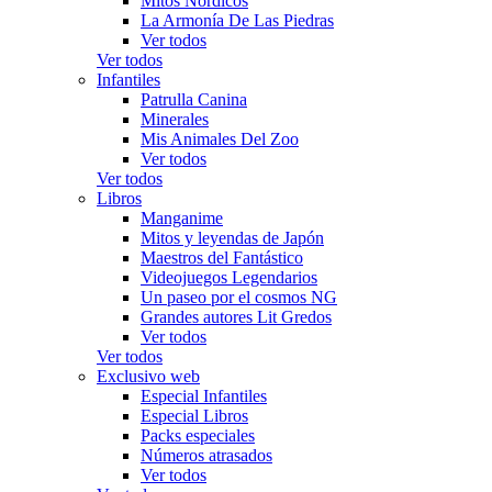
Mitos Nórdicos
La Armonía De Las Piedras
Ver todos
Ver todos
Infantiles
Patrulla Canina
Minerales
Mis Animales Del Zoo
Ver todos
Ver todos
Libros
Manganime
Mitos y leyendas de Japón
Maestros del Fantástico
Videojuegos Legendarios
Un paseo por el cosmos NG
Grandes autores Lit Gredos
Ver todos
Ver todos
Exclusivo web
Especial Infantiles
Especial Libros
Packs especiales
Números atrasados
Ver todos