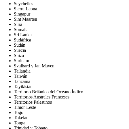
Seychelles
Sierra Leona
Singapur
Sint Maarten
Siria
Somalia
Sri Lanka
Sudáfrica
Sudán
Suecia
Suiza
Surinam
Svalbard y Jan Mayen
Tailandia
Taiwán
Tanzania
Tayikistán
Territorio Británico del Océano Índico
Territorios Australes Franceses
Territorios Palestinos
Timor-Leste
Togo
Tokelau
Tonga
Trinidad y Tobago