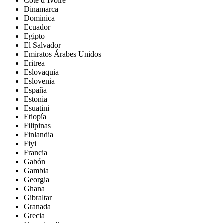
Côte d’Ivoire
Dinamarca
Dominica
Ecuador
Egipto
El Salvador
Emiratos Árabes Unidos
Eritrea
Eslovaquia
Eslovenia
España
Estonia
Esuatini
Etiopía
Filipinas
Finlandia
Fiyi
Francia
Gabón
Gambia
Georgia
Ghana
Gibraltar
Granada
Grecia