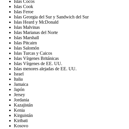
Islas Cocos
Islas Cook
Islas Feroe
Islas Georgia del Sur y Sandwich del Sur
Islas Heard y McDonald
Islas Malvinas
Islas Marianas del Norte
Islas Marshall
Islas Pitcairn
Islas Salomón
Islas Turcas y Caicos
Islas Vírgenes Británicas
Islas Vírgenes de EE. UU.
Islas menores alejadas de EE. UU.
Israel
Italia
Jamaica
Japón
Jersey
Jordania
Kazajistán
Kenia
Kirguistán
Kiribati
Kosovo