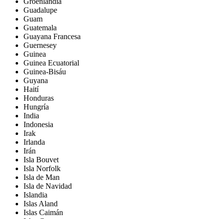
Groenlandia
Guadalupe
Guam
Guatemala
Guayana Francesa
Guernesey
Guinea
Guinea Ecuatorial
Guinea-Bisáu
Guyana
Haití
Honduras
Hungría
India
Indonesia
Irak
Irlanda
Irán
Isla Bouvet
Isla Norfolk
Isla de Man
Isla de Navidad
Islandia
Islas Aland
Islas Caimán