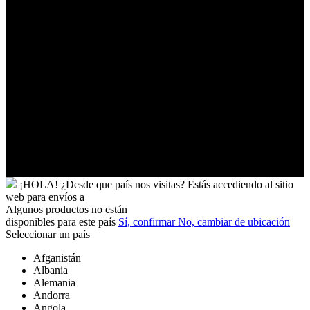
Tokelau
Tonga
Trinidad
y
Tobago
Turkmenistán
Turquía
Tuvalu
Túnez
Ucrania
Uganda
Uruguay
Yibuti
¡HOLA!
¿Desde que país nos visitas?
Estás accediendo al sitio
web para
envíos a
Algunos productos no están
disponibles para este país
Sí, confirmar
No, cambiar de ubicación
Seleccionar un país
Afganistán
Albania
Alemania
Andorra
Angola