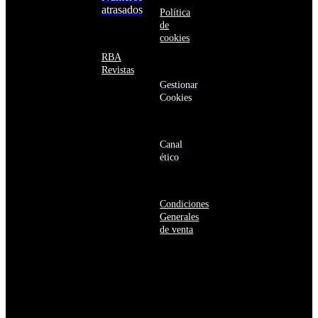
Azerbaiyán
atrasados
Política
Bahamas
de
Bangladés
cookies
Barbados
Baréin
RBA
Belice
Revistas
Benín
Gestionar
Bermudas
Cookies
Bielorrusia
Bolivia
Bosnia
y
Canal
Herzegovina
ético
Botsuana
Brasil
Brunéi
Condiciones
Bulgaria
Generales
Burkina
de venta
Faso
Burundi
Bután
Bélgica
Cabo
Verde
Camboya